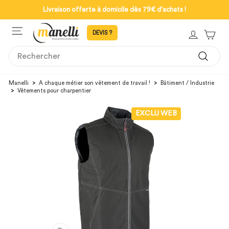
Passer
Livraison offerte à domicile dès 79€ d'achats !
au
Mettre
contenu
NAVIGATION
en
SE CON
PAN
pause
le
SEARCH
diaporama
Recher
Manelli
>
A chaque métier son vêtement de travail !
>
Bâtiment / Industrie
>
Vêtements pour charpentier
EXCLU WEB