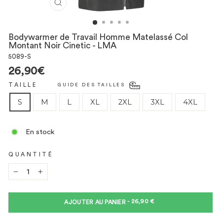
FERMER
(ESC)
Bodywarmer de Travail Homme Matelassé Col
Montant Noir Cinetic - LMA
5089-S
Prix
26,90€
TAILLE
GUIDE DES TAILLES
S
M
L
XL
2XL
3XL
4XL
En stock
QUANTITÉ
−
+
PRIX
-
26,90 €
AJOUTER AU PANIER