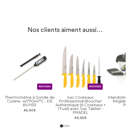
Montant Noir Cinetic - LMA
À partir de 26,90€
Nos clients aiment aussi...
NOUVEAU
NOUVEAU
Thermomètre à Sonde de
Sac Couteaux
Mandoline 
Cuisine -40°/+240°C - DE
Professionnel Boucher
Réglable
BUYER
Authentique (6 Couteaux +
PR
1 Fusil) avec Sac Tablier -
45,90€
22
PRADEL
49,50€