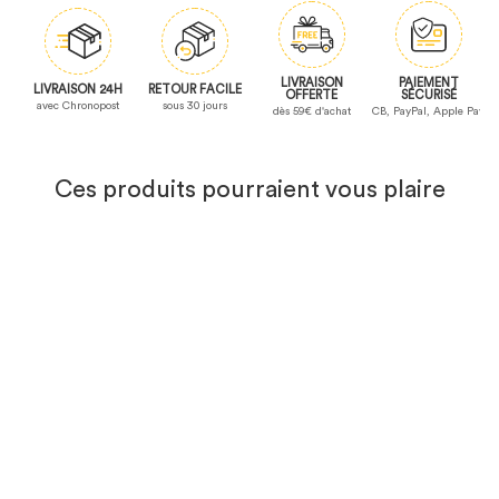
LIVRAISON
PAIEMENT
LIVRAISON 24H
RETOUR FACILE
OFFERTE
SÉCURISÉ
avec Chronopost
sous 30 jours
dès 59€ d'achat
CB, PayPal, Apple Pay
Ces produits pourraient vous plaire
TOP
PRIX
Bodywarmer de Travail
Homme Matelassé Col