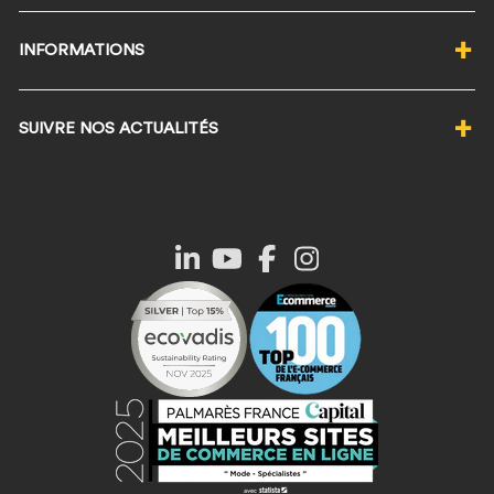
Qui sommes-nous ?
INFORMATIONS
Notre politique RSE
Nos labels éco-responsables
Programme de fidélité ★
Nos valeurs
SUIVRE NOS ACTUALITÉS
Wishlist ♡
Magasin Manelli Nice
Foire Aux Questions
Magasin Manelli Paris
JE M'INSCRIS À LA NEWSLETTER
Informations livraison
Demander un devis Manelli
Suivi de commande
Devenir partenaire Manelli
Procédure de retour
Ils nous font confiance
Conditions Générales de Vente
Code promo Manelli
Politique de confidentialité
Le blog
Mentions légales
Vêtements personnalisés
Choisir sa taille de vêtements
Contacter le SAV
Normes chaussures de sécurité
Avis clients Manelli
Mandats administratifs
Nos guides d'achat